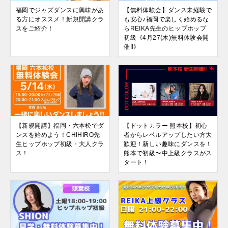
福岡でジャズダンスに興味があ
【無料体験会】ダンス未経験で
る方にオススメ！新規開講クラ
も安心♪福岡で楽しく始めるな
スをご紹介！
らREIKA先生のヒップホップ
初級《4月27(木)無料体験会開
催!!》
【新規開講】福岡・六本松でダ
【ドットカラー 熊本校】初心
ンスを始めよう！CHIHIRO先
者からレベルアップしたい方大
生ヒップホップ初級・大人クラ
歓迎！新しい趣味にダンスを！
ス！
熊本で初級〜中上級クラスがス
タート！