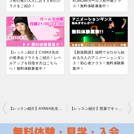
ス初心者の大人におすすめのク
KONOMIガールズ初中級クラ
ラスをご紹介！
ス！無料体験募集中！
【レッスン紹介】CHIIKA先生
【新規開講】福岡でゼロから始
の発表会クラスをご紹介！レベ
める大人のアニメーションダン
ルアップを目指す方はこちら
ス！初心者クラス！無料体験募
へ！無料体験募集中！
集中！
投
【レッスン紹介】AYANA先生のK-POPダンス！照葉と六本松でキッズから大人まで楽しく学べます！
【レッスン紹介】照葉でキッズ・小学生ダンスを新規開講！基礎を楽しく！KOZUE先生の無料体験募集中
稿
ナ