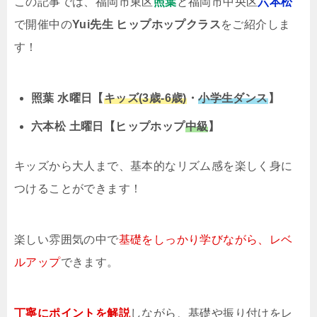
この記事では、福岡市東区
照葉
と福岡市中央区
六本松
で開催中の
Yui先生 ヒップホップクラス
をご紹介しま
す！
照葉 水曜日【
キッズ(3歳-6歳)
・
小学生ダンス
】
六本松 土曜日【ヒップホップ
中級
】
キッズから大人まで、基本的なリズム感を楽しく身に
つけることができます！
楽しい雰囲気の中で
基礎をしっかり学びながら、レベ
ルアップ
できます。
丁寧にポイントを解説
しながら、基礎や振り付けをレ