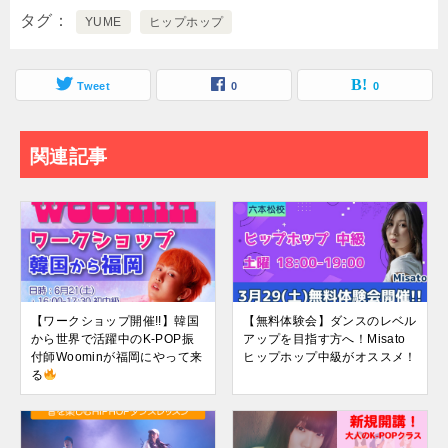
タグ
YUME
ヒップホップ
Tweet
0
0
関連記事
【ワークショップ開催!!】韓国
【無料体験会】ダンスのレベル
から世界で活躍中のK-POP振
アップを目指す方へ！Misato
付師Woominが福岡にやって来
ヒップホップ中級がオススメ！
る