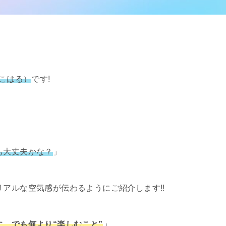
（こはる）
です!
、
も大丈夫かな？
」
リアルな空気感が伝わるようにご紹介します!!
に、でも何より“楽しむこと”
」
。