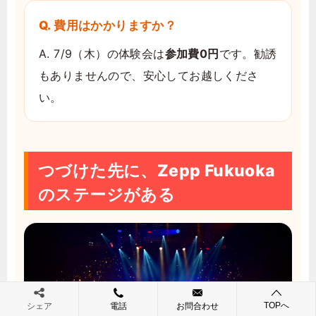
Q. 費用はかかりますか？
A. 7/9（木）の体験会は
参加費0円
です。勧誘
もありませんので、安心してお越しくださ
い。
つづけた先に、Zepp Fukuoka
のステージがある
TOPへ
シェア
電話
お問合わせ