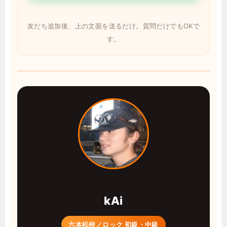
友だち追加後、上の文面を送るだけ。質問だけでもOKで
す。
kAi
六本松校／ロック 初級・中級