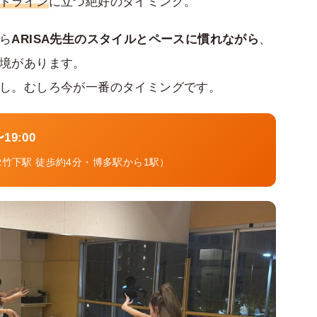
トライン
に立つ絶好のタイミング。
ら
ARISA先生のスタイルとペースに慣れながら
、
境があります。
し。むしろ今が一番のタイミングです。
9:00
R竹下駅 徒歩約4分・博多駅から1駅）