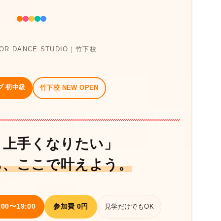
LOR DANCE STUDIO｜竹下校
プ 初中級
竹下校 NEW OPEN
と上手くなりたい」
ち、ここで叶えよう。
0〜19:00
参加費 0円
見学だけでもOK