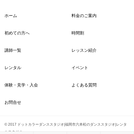
ホーム
料金のご案内
初めての方へ
時間割
講師一覧
レッスン紹介
レンタル
イベント
体験・見学・入会
よくある質問
お問合せ
© 2017 ドットカラーダンススタジオ|福岡市六本松のダンススタジオ|レンタ
ルスタジオ