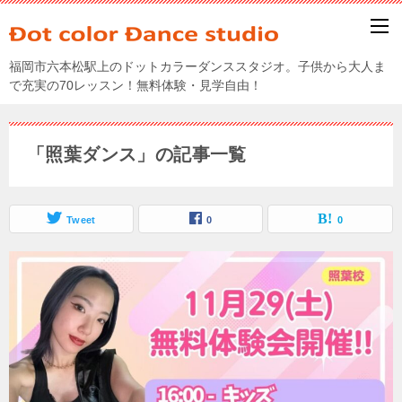
福岡市六本松駅上のドットカラーダンススタジオ。子供から大人ま
で充実の70レッスン！無料体験・見学自由！
「照葉ダンス」の記事一覧
Tweet
0
0