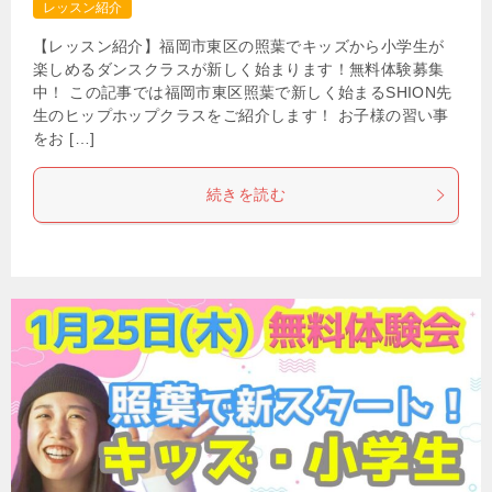
レッスン紹介
【レッスン紹介】福岡市東区の照葉でキッズから小学生が
楽しめるダンスクラスが新しく始まります！無料体験募集
中！ この記事では福岡市東区照葉で新しく始まるSHION先
生のヒップホップクラスをご紹介します！ お子様の習い事
をお […]
続きを読む