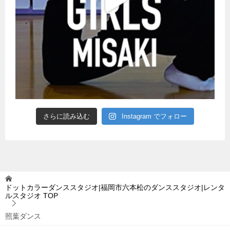
さらに読み込む
Instagram でフォロー
ドットカラーダンススタジオ|福岡市六本松のダンススタジオ|レンタ
ルスタジオ
TOP
照葉ダンス