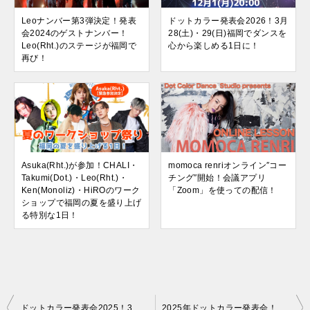
Leoナンバー第3弾決定！発表
ドットカラー発表会2026！3月
会2024のゲストナンバー！
28(土)・29(日)福岡でダンスを
Leo(Rht.)のステージが福岡で
心から楽しめる1日に！
再び！
Asuka(Rht.)が参加！CHALI・
momoca renriオンライン″コー
Takumi(Dot.)・Leo(Rht.)・
チング″開始！会議アプリ
Ken(Monoliz)・HiROのワーク
「Zoom」を使っての配信！
ショップで福岡の夏を盛り上げ
る特別な1日！
投
ドットカラー発表会2025！3月22(土)・23(日) in キャナルシティ劇場！福岡でダンスを心から楽しめる1日に！
2025年ドットカラー発表会！CHALI先生ナンバーで福岡で最高の舞台へ挑戦しよう！