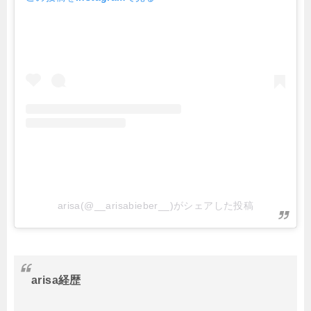
arisa(@__arisabieber__)がシェアした投稿
arisa経歴