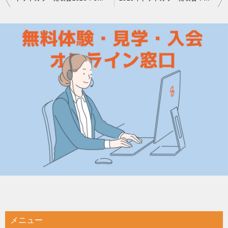
稿
ナ
ビ
ゲ
ー
シ
ョ
ン
メニュー