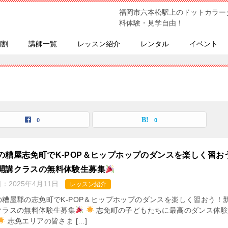
福岡市六本松駅上のドットカラー
料体験・見学自由！
間割
講師一覧
レッスン紹介
レンタル
イベント
0
0
の糟屋志免町でK-POP＆ヒップホップのダンスを楽しく習お
開講クラスの無料体験生募集
日：
2025年4月11日
レッスン紹介
の糟屋郡の志免町でK-POP＆ヒップホップのダンスを楽しく習おう！
クラスの無料体験生募集
志免町の子どもたちに最高のダンス体
志免エリアの皆さま […]