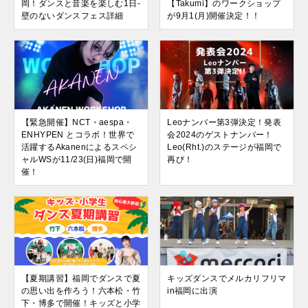
岡！ダンスと音楽を楽しむ1日-
【Takumi】のワークショップ
壁のないダンスフェス詳細
が9月1(月)開催決定！！
【緊急開催】NCT・aespa・
Leoナンバー第3弾決定！発表
ENHYPEN とコラボ！世界で
会2024のゲストナンバー！
活躍するAkanenによるスペシ
Leo(Rht.)のステージが福岡で
ャルWSが11/23(日)福岡で開
再び！
催！
【夏期講習】福岡でダンスで夏
キッズダンスでメルカリフリマ
の思い出を作ろう！六本松・竹
in福岡に出演
下・博多で開催！キッズと小学