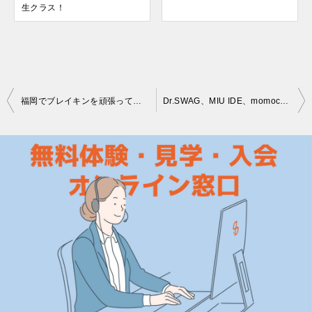
生クラス！
投
福岡でブレイキンを頑張っている方に朗報です！韓国ブレイキンの先駆者VIRUSのワークショップ開催決定！
Dr.SWAG、MIU IDE、momoca renriナンバー福岡で開催決定！ダンス発表会出演者募集！
稿
ナ
ビ
ゲ
ー
シ
ョ
ン