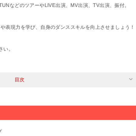
KAT-TUNなどのツアーやLIVE出演、MV出演、TV出演、振付。
クや表現力を学び、自身のダンススキルを向上させましょう！
さい。
目次
プ