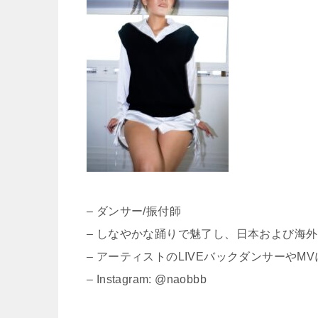
– ダンサー/振付師
– しなやかな踊りで魅了し、日本および海
– アーティストのLIVEバックダンサーやM
– Instagram: @naobbb