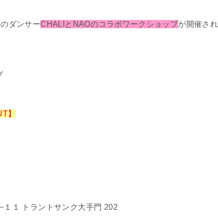
人のダンサー
CHALIとNAOのコラボワークショップ
が開催さ
プ
UT】
−１１ トラントサンク大手門 202