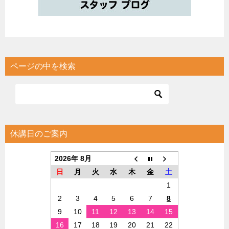
ページの中を検索
休講日のご案内
2026年 8月
日
月
火
水
木
金
土
1
2
3
4
5
6
7
8
9
10
11
12
13
14
15
16
17
18
19
20
21
22