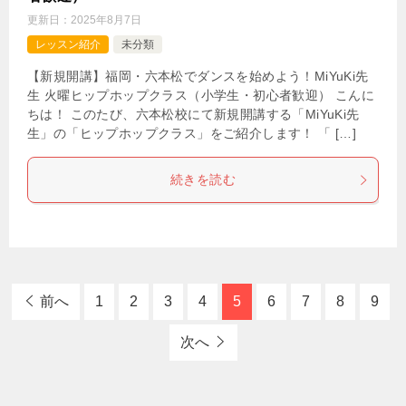
更新日：
2025年8月7日
レッスン紹介
未分類
【新規開講】福岡・六本松でダンスを始めよう！MiYuKi先
生 火曜ヒップホップクラス（小学生・初心者歓迎） こんに
ちは！ このたび、六本松校にて新規開講する「MiYuKi先
生」の「ヒップホップクラス」をご紹介します！ 「 […]
続きを読む
前へ
1
2
3
4
5
6
7
8
9
次へ