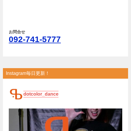
お問合せ
092-741-5777
Instagram毎日更新！
dotcolor_dance