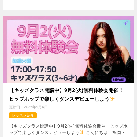
【キッズクラス開講中】9月2(火)無料体験会開催！
ヒップホップで楽しくダンスデビューしよう
更新日：
2025年9月6日
レッスン紹介
【キッズクラス開講中】9月2(火)無料体験会開催！ヒップホ
ップで楽しくダンスデビューしよう
こんにちは！福岡・