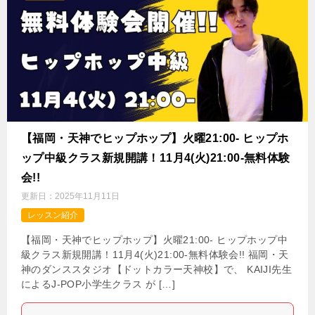
【福岡・天神でヒップホップ】火曜21:00- ヒップホ
ップ中級クラス新規開講！11月4(火)21:00-無料体験
会!!
更新日：
2025年11月11日
レッスン紹介
【福岡・天神でヒップホップ】火曜21:00- ヒップホップ中
級クラス新規開講！11月4(火)21:00-無料体験会!! 福岡・天
神のダンススタジオ【ドットカラー天神校】で、 KAIJI先生
によるJ-POP小学生クラス が […]